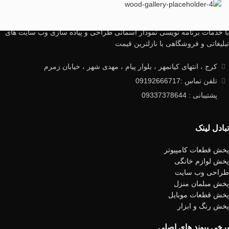
/>
با خدمات برنامه نویسی نمودار آسمانی طراحی و پیاده سازی وب سایت های
تبلیغاتی و فروشگاهی با نازلترین قیمت
کرج ، انتهای کیانمهر ، بلوار پیام ، مهدی شهر ، خیابان زمرم
تلفن تماس :09192666717
پشتیبانی : 09337378644
تبادل لینک
پخش قطعات کامپیوتر
پخش لوازم خانگی
طراحی وب سایت
پخش مبلمان منزل
پخش قطعات موبایل
پخش رنگ و ابزار
برخی پیوند های اصلی