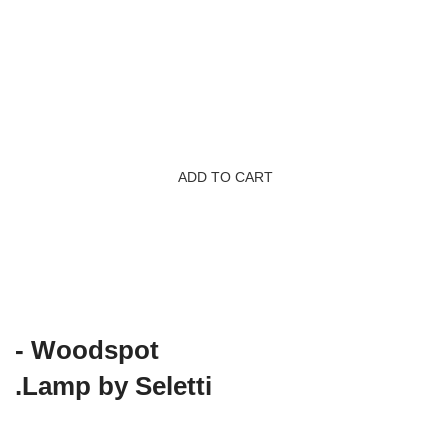
Wood, Leather, Metal
CLIENT:
Woodmart, Basel
$1999.00
ADD TO CART
PRODUCT LANDING PAGE
Woodspot -
Lamp by Seletti.