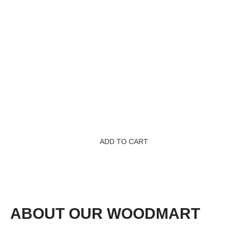
DESIGNER:
Ghislain Magrite
MATERIALS:
Wood, Leather, Metal
CLIENT:
Woodmart, Basel
$240.00
ADD TO CART
ABOUT OUR WOODMART