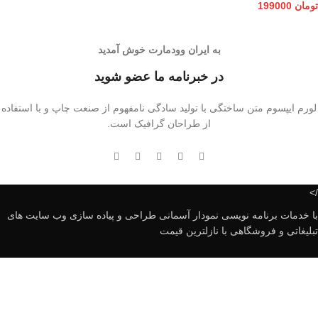
تومان
199000
به ایران وودمارت خوش آمدید
در خبرنامه ما عضو شوید
لورم ایپسوم متن ساختگی با تولید سادگی نامفهوم از صنعت چاپ و با استفاده
از طراحان گرافیک است.
/>
با خدمات برنامه نویسی نمودار آسمانی طراحی و پیاده سازی وب سایت های
تبلیغاتی و فروشگاهی با نازلترین قیمت
کرج ، انتهای کیانمهر ، بلوار پیام ، مهدی شهر ، خیابان زمرم
تلفن تماس :09192666717
پشتیبانی : 09337378644