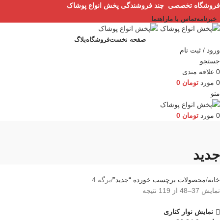
فروشگاه تخصصی چند فروشندگی پخش انواع پوشاک
خبرنامه
تماس با ما
راهنما
صفحه نخست
فروشگاه
بلاگ
ورود / ثبت نام
جستجو
0
علاقه مندی
0
مورد
تومان
0
منو
0
مورد
تومان
0
جدید
خانه
محصولات برچسب خورده “جدید”
برگه 4
نمایش 37–48 از 119 نتیجه
نمایش نوار کناری