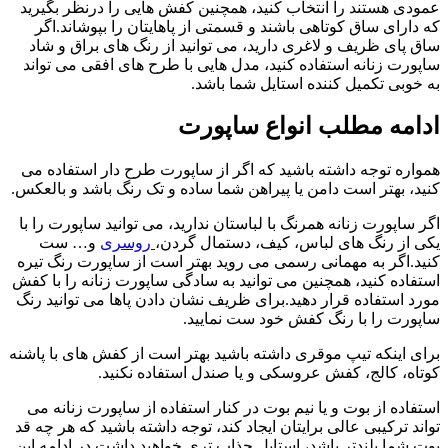
عمودی هستند را انتخاب کنید، همچنین کفش هایی را درنظر بگیرید
که دارای ساق کوتاهی باشند و قسمتی از پاهایتان را بپوشاند.اگر
ساق پای ظریف و لاغری دارید، می توانید از رنگ های براق و شاد
ساپورت زنانه استفاده کنید، مدل هایی با طرح های افقی می تواند
به خوبی تکمیل کننده استایل شما باشد.
ادامه مطلب انواع ساپورت
همواره توجه داشته باشید که اگر از ساپورت طرح دار استفاده می
کنید، بهتر است دامن یا پیراهن شما ساده و تک رنگ باشد و بالعکس.
اگر ساپورت زنانه همرنگ با لباستان ندارید، می توانید ساپورت را با
یکی از رنگ های لباس، کیف، دستمال گردن،
روسری
و… ست
کنید.اگر به مهمانی رسمی می روید بهتر است از ساپورت رنگ تیره
استفاده کنید، همچنین می توانید به سادگی ساپورت زنانه را با کفش
مورد استفاده قرار دهید.برای ظریف نشان دادن پاها می توانید رنگ
ساپورت را با رنگ کفش خود ست نمایید.
برای اینکه تیپ موقری داشته باشید بهتر است از کفش های با پاشنه
کوتاه، کالج، کفش عروسکی و یا صندل استفاده نکنید.
استفاده از بوت و یا نیم بوت در کنار استفاده از ساپورت زنانه می
تواند ترکیبی عالی برایتان ایجاد کند، توجه داشته باشید که هر چه قد
بوت شما بلندتر باشد، استایل جذاب تری خواهید داشت.در ادامه این