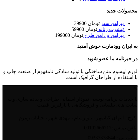
محصولات جدید
پیراهن سبز
تومان
39900
تیشرت زنانه
تومان
59900
پیراهن و دامن طرح
تومان
199000
به ایران وودمارت خوش آمدید
در خبرنامه ما عضو شوید
لورم ایپسوم متن ساختگی با تولید سادگی نامفهوم از صنعت چاپ و
با استفاده از طراحان گرافیک است.
/>
با خدمات برنامه نویسی نمودار آسمانی طراحی و پیاده سازی وب
سایت های تبلیغاتی و فروشگاهی با نازلترین قیمت
کرج ، انتهای کیانمهر ، بلوار پیام ، مهدی شهر ، خیابان زمرم
تلفن تماس :09192666717
پشتیبانی : 09337378644