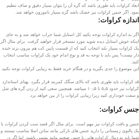
ابعاد کراوات باید طوری باشد که گره آن را بتوان بسیار دقیق و صاف تنظیم
نمود. اگر جنس کراوات نیز خشک باشد گره بسیار ناموزون خواهد شد.
اندازه کراوات:
اگر به اندازه کراوات توجه نکنید کل استایل شما خراب خواهد شد و به جای
اینکه خوش استایل دیده شوید مورد تمسخر قرار خواهید گرفت. برای مثال اگر
یک کراوات بسیار بلند انتخاب کنید که از قسمت پایین کت هم بیرون بزند خنده
دار نیست؟ پس باید با توجه به قد و نوع اندام خود یک کراوات مناسب انتخاب
کنید.
این موضوع را جدی بگیرید و در هنگام خرید فقط به زیبایی کراوات توجه نکنید.
قد کراوات باید طوری باشد که بالای سگک کمربند قرار بگیرد. پهنای استاندارد
کراوات نیز حدود ۵٫۵ تا ۱۰٫۵ میباشد. همچنین سعی کنید از زدن گره های شل
و سفت خودداری کنید زیرا زیبایی کراوات را از بین خواهد برد.
جنس کراوات:
جنس و بافت کراوات نیز مهم است. برای مثال اگر قصد ست کردن کراوات با
یک پالتوی زمستانی را دارید جنس های نازکی مانند ساتن اصلا مناسب نیستند و
شما باید به دنبال کراوات هایی با جنس ضخیم مانند پشمی باشید. اما اگر در