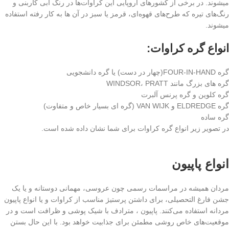
میشوند. در برخی از کشورهای اروپایی این کراوات‌ها در رنگ آبی کاربنی و
رنگ‌های تیره که طرح‌های قهوه‌ای، قرمز یا سبز در آن ها به کار رفته استفاده
میشوند.
انواع گره کراوات:
گره FOUR-IN-HAND(چهار در دست) یا گره دانشجویی
گره های بزرگ مانند WINDSOR، PRATT
گره کلوین و گره پرنس آلبرت
گره ELDREDGE و VAN WIJK (گره ای بسیار خاص و متفاوت)
گره ساده
در تصویر زیر انواع گره کراوات برای شما نشان داده شده است.
انواع پاپیون
مردان همیشه در مراسمات رسمی چون عروسی، مهمانی دوستانه و یا یک
جشن فارغ التحصیلی، برای داشتن پرستیژ مناسب از کراوات و یا انواع پاپیون
مردانه استفاده می‌کنند. پاپیون ، مترادف با شیک پوشی و ظرافت است و در
موقعیت‌‏های خاص روشی مطمئن برای جذابیت خواهد بود. با این حال بستن