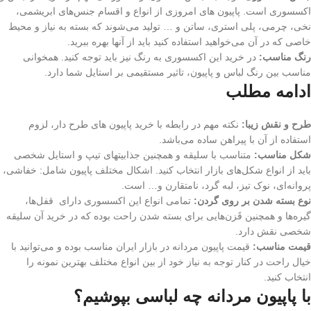
اکسسوری است. پاپیون‌ های امروزی از انواع و اقسام جنس‌های ابریشمی،
نخی، چرمی،‌ پلی استری، ساتن و … تولید می‌شوند که بسته به نیاز و محیط
خاصی که در آن می‌خواهید استفاده کنید باید از آنها بهره ببرید.
رنگ مناسب:
در خرید این اکسسوری به رنگ نیز باید توجه کنید. همخوانی
مناسب بین رنگ لباس و پاپیون، تاثیر مستقیمی بر استایل شما دارد.
ادامه مطلب
طرح و نقش زیبا:
نکته مهم در رابطه با خرید پاپیون ‏‌های طرح دار، لزوم
استفاده از آن با پیراهن ساده می‌‏باشد.
شکل مناسب:
متناسب با سلیقه و همچنین جذابیت‎های تیپ و استایل شخصی
باید از انواع شکل‌‏های بازار انتخاب کنید. اشکال مختلف پاپیون شامل: خفاشی،
پروانه‌ای، نوک تیز، لبه گرد، نامتقارن و… است.
نوع بسته شدن بر روی گردن:
تمامی انواع این اکسسوری دارای قفل‌ها،
گیره‌ها و همچنین قَزن‌هایی برای بسته شدن راحت بوده که در خرید آن سلیقه
شخصی نقش دارد.
قیمت مناسب:
قیمت پاپیون مردانه در بازار ایران مناسب بوده و می‌توانید با
خیال راحت در کنار توجه به نیاز خود از بین انواع مختلف بهترین نمونه را
انتخاب کنید.
با پاپیون مردانه چه لباسی بپوشیم؟