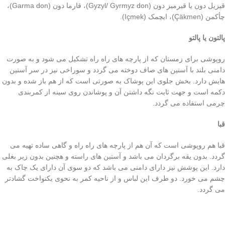
قیزیل دون‌ یا قیرمیز دون‌ (Gyzyl/ Gyrmyz don)، قارما دون‌ (Garma don)،
چأکمن (Çäkmen)، ایچمک ‌(Içmek).
پالتون یا پالتو
روپوشی برای زمستان که از پارچه های راه راه تشکیل می شود و به صورت
دامنی بلند با آستین های صاف دوخته می گردد و سوراخی نیز در سر آستین
هایش دارد. بخش جلوی این پوشاک به صورتی است که از هم باز شده و بدون
دکمه است و جهت ثابت نگه داشتن آن و پوشاندن روی سینه از کمربندی
چرمی استفاده می گردد.
قبا
قبا هم روپوشی است که آن هم از پارچه های راه راه و گاهی ساده تهیه می
گردد. بدون یقه برگردان می باشد و آستین های راسته و هچنین بدون زیر بغلی
دارد. این پوشش نیز دارای دامنی می باشد که دو سوی آن دارای یک چاک به
چشم می خورد. دو طرف این لباس و از ناحیه کمر به نحوی یکنواخت گشادتر
می گردد.