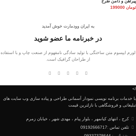
پیراهن و دامن طرح
تومان
199000
به ایران وودمارت خوش آمدید
در خبرنامه ما عضو شوید
لورم ایپسوم متن ساختگی با تولید سادگی نامفهوم از صنعت چاپ و با استفاده
از طراحان گرافیک است.
/>
با خدمات برنامه نویسی نمودار آسمانی طراحی و پیاده سازی وب سایت های
تبلیغاتی و فروشگاهی با نازلترین قیمت
کرج ، انتهای کیانمهر ، بلوار پیام ، مهدی شهر ، خیابان زمرم
تلفن تماس :09192666717
پشتیبانی : 09337378644