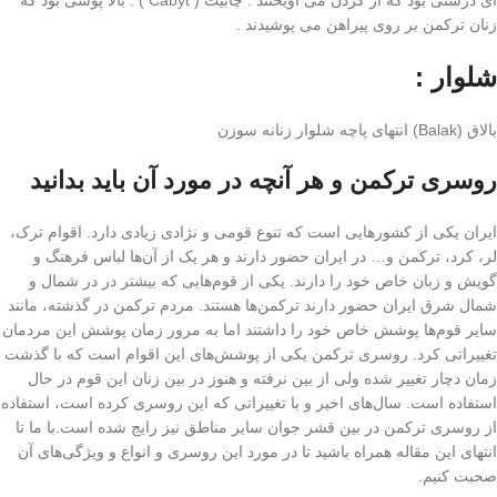
ای درشتی بود که از گردن می اویختند . چابیت ( Cabyt ) : بالا پوشی بود که
زنان ترکمن بر روی پیراهن می پوشیدند .
شلوار :
بالاق (Balak) انتهای پاچه شلوار زنانه سوزن
روسری ترکمن و هر آنچه در مورد آن باید بدانید
ایران یکی از کشورهایی است که تنوع قومی و نژادی زیادی دارد. اقوام ترک،
لر، کرد، ترکمن و… در ایران حضور دارند و هر یک از آن‌ها لباس فرهنگ و
گویش و زبان خاص خود را دارند. یکی از قوم‌هایی که بیشتر در در شمال و
شمال شرق ایران حضور دارند ترکمن‌ها هستند. مردم ترکمن در گذشته، مانند
سایر قوم‌ها پوشش خاص خود را داشتند اما به مرور زمان پوشش این مردمان
تغییراتی کرد. روسری ترکمن یکی از پوشش‌های این اقوام است که با گذشت
زمان دچار تغییر شده ولی از بین نرفته و هنوز در بین زنان این قوم در حال
استفاده است. سال‌های اخیر و با تغییراتی که این روسری کرده است، استفاده
از روسری ترکمن در بین قشر جوان سایر مناطق نیز رایج شده است.با ما تا
انتهای این مقاله همراه باشید تا در مورد این روسری و انواع و ویژگی‌های آن
صحبت کنیم.