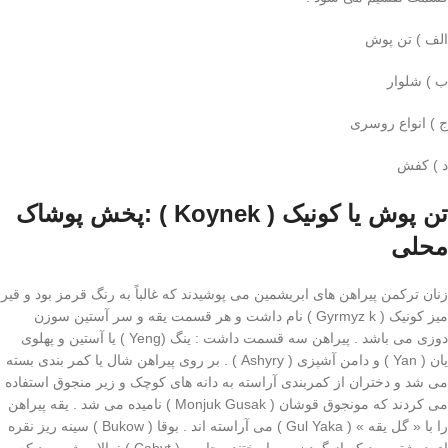
الف ) تن پوش
ب ) شلوار
ج ) انواع روسری
د ) کفش
تن پوش یا کونیک ( Koynek ) :پخش پوشاک
محلی
زنان ترکمن پیراهن های ابریشمین می پوشیدند که غالباً به رنگ قرمز بود و قیر
میز کونیک ( Gyrmyz k ) نام داشت و هر قسمت یقه و سر آستین سوزن
دوزی می باشد . پیراهن سه قسمت داشت : ینگ (Yeng ) یا آستین و پهلوی
یان ( Yan ) و دامن آشپزی ( Ashyry ) . بر روی پیراهن شال یا کمر بندی بسته
می شد و دختران از کمربندی آراسته به دانه های کوچک و زیر منجوق استفاده
می کردند که مونجوق قوشان ( Monjuk Gusak ) نامیده می شد . یقه پیراهن
را با « گل یقه » ( Gul Yaka ) می آراسته اند . بوقا ( Bukow ) سینه ریز نقره