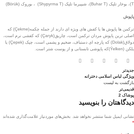
T)، بوخار تلپک (Buhar T)، شیپیرما تلپک (Shypyrma T) ، بوروک (Börük)
پاپوش
ترکمن ها پاپوش ها یا کفش های ویژه ای دارند از جمله چکمه(Çekme) که
اصلی ترین‌ پاپوش‌ مردان ترکمن است، چاریق‌(Çaryk) که‌ کفشی نرم است،
دولاق(Dolak) که پارچه ای دستباف، ضخیم و پشمی است، چپک (Çepek) یا
یلکن‌ (Ýelken)که پاپوشی تابستانی و از پوست شتر است.
جدیدتر
ویژگی لباس اسلامی دخترانه
بازگشت به لیست
قدیمی‌تر
پوشاک 2
دیدگاهتان را بنویسید
نشانی ایمیل شما منتشر نخواهد شد.
بخش‌های موردنیاز علامت‌گذاری شده‌اند
*