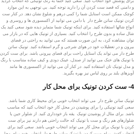
برای پوشش خود انتخاب کنید. سعی کنید حتما به رنگ تونیکی که انتخاب کردید
و دامنی که قصد ست کردن آن را دارید توجه کنید. بی توجهی به این موارد
کوچک ممکن است استایل شما را کمی درهم و شلوغ نشان دهد. در کنار ست
کردن تونیک ساتن طرح دار با دامن می توانید از اکسسوری ها و روسری و
انواع شالها استفاده کنید. برای اینکه تونیک شما متمایز دیده شود سعی کنید یک
شال ساده و بدون طرح را انتخاب کنید. بسیاری از تونیک هایی که در بازار می
توان مشاهده کرد، به این صورت هستند که می توانید به راحتی در فضای
بیرون و در تعطیلات خود در هوای شرجی و گرم استفاده کنید. تونیک ساتن
طرح دار می تواند یک استایل راحت برای فضای بیرونی باشد. برای ست کردن
با تونیک های خنک می توانید از صندل، عینک دودی و کیف ساده متناسب با رنگ
و مدل تونیک تان استفاده کنید. در کنار آن می توانید از اکسسوری ها مانند
آویزهای بلند بر روی لباس نیز بهره بگیرید.
4- ست کردن تونیک برای محل کار
تونیک ساتن طرح دار می تواند انتخاب خوبی برای محیط کاری شما باشد.
سعی کنید تونیکی را برای پوشیدن در محل کار خود انتخاب کنید که مناسب
باشد. برای مثال از پوشیدن تونیک یقه باز خودداری کنید. از شلوار جین یا
شلوارهای هم رنگ و ست با تونیک که حالت راحتی هم دارند نیز برای ست
کردن با تونیک برای محل کار می تواند انتخاب خوبی باشد. سعی کنید برای
انتخاب کفش برای ست کردن با تونیک ساتن طرح دار انتخابی خود برای محل