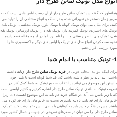
انواع مدل تونیک ساتن طرح دار
همانطور که گفته شد تونیک ساتن طرح دار از آن دست لباس هایی است که به
مرور زمان دستخوش تغییراتی شده و در سبک و انواع مختلفی آن را تولید می
کنند، برای مثال می توان تونیک کوتاه یا تونیک بلوز، تونیک مجلسی، تونیک بلند،
تونیک های اسپرت، تونیک کمربند دار، تونیک یقه دار، تونیک اورسایز، تونیک یقه
شل، تونیک های با طرح سنتی و … را نام برد. اما در ادامه مقاله قصد داریم
نحوه ست کردن انواع مدل های تونیک با لباس های دیگر و اکسسوری ها را
مورد بررسی قرار دهیم.
1- تونیک متناسب با اندام شما
برای اینکه بتوانید انتخاب خوبی در
خرید تونیک ساتن
طرح دار زنانه
داشته
باشید، ابتدا باید در نظر داشته باشید که، قد شما کوتاه است یا بلند، چون
دانستن این موضوع می تواند در انتخاب صحیح تونیک به شما کمک کند. در
تعریف تونیک به بلندی تونیک ساتن طرح دار اشاره کردیم و گفتیم لباسی است
که تا زیر باسن می آید. در هنگام خرید هم باید به این موضوع اهمیت داد، زیرا
خانم های دارای قد بلند، بالاتنه بلندتری نسبت به خانم های دارای قد کوتاه می
باشند. پس در هنگام خرید باید به کوتاهی یا بلندی لباس حتما دقت کنید. تونیک
ساتن طرح دار را می توان در سفرهای تفریحی در جنوب و شمال کشور مورد