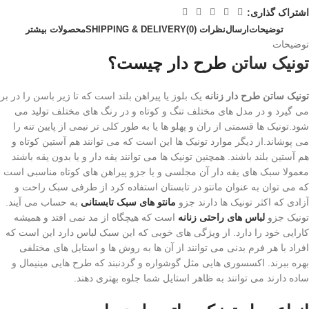
اشتراک گذاری:
توضیحات
ارسال
نظرات (0)
SHIPPING & DELIVERY
محصولات بیشتر
توضیحات
تونیک ساتن
طرح دار چیست؟
تونیک ساتن طرح دار زنانه
یک بلوز یا پیراهن بلند است که تا زیر باسن را در بر
می گیرد و در مدل های مختلف تنگ و کوتاه و در رنگ های مختلف تولید می
شود.تونیک ها قسمتی از ران و پهلو ها یا به طور کلی تر نیمی از پایین تنه را
می پوشاند.از دیگر موارد تونیک ها این است که می توانند هم آستین کوتاه و
هم آستین بلند باشند. همچنین تونیک ها می توانند یقه دار و یا بدون یقه باشند
معمولا سبک های یقه دار آن مجلسی و یا جزو پیراهن های کوتاه مناسبی است
که می توان به عنوان مانتو در تابستان استفاده کرد از طرفی سبک راحت و
آزادی که اکثر تونیک ها دارند جزو
مانتو های سبک تابستانی
به حساب می آیند.
تونیک جزو
لباس های راحتی زنانه
است که هیچگاه از مد نمی افتد و همیشه
کارایی خود را دارد. از ویژگی های خوبی که این سبک لباس دارد این است که
افراد با هر فرم بدنی می توانند از آن ها به روش ها و استایل های مختلفی
بهره ببرند. اکسسوری هایی مثل گوشواره و گردنبند که طرح هایی مینیمال و
ساده دارند می توانند به ظاهر استایل شما جلوه بهتری دهند.