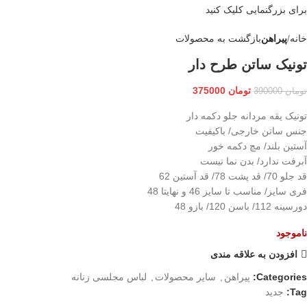
برای بزرگنمایی کلیک کنید
خانه
پیراهن
بازگشت به محصولات
تونیک ساتن طرح دار
تومان
375000
تومان
390000
تونیک یقه مردانه جلو دکمه دار
جنس ساتن خارجی/ باکیفیت
آستین بلند/ مچ دکمه خور
آبرفت ندارد/ بدن نما نیست
قد جلو 70/ قد پشت 78/ قد آستین 62
فری سایز/ مناسب تا سایز 46 و نهایتا 48
دورسینه 112/ باسن 120/ بازو 48
ناموجود
افزودن به علاقه مندی
Categories:
پیراهن
,
سایر محصولات
,
لباس مجلسی زنانه
Tag:
جدید