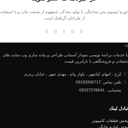
لورم ایپسوم متن ساختگی با تولید سادگی نامفهوم از صنعت چاپ و با استفاده
از طراحان گرافیک است.
/>
با خدمات برنامه نویسی نمودار آسمانی طراحی و پیاده سازی وب سایت های
تبلیغاتی و فروشگاهی با نازلترین قیمت
کرج ، انتهای کیانمهر ، بلوار پیام ، مهدی شهر ، خیابان زمرم
تلفن تماس :09192666717
پشتیبانی : 09337378644
تبادل لینک
پخش قطعات کامپیوتر
پخش لوازم خانگی