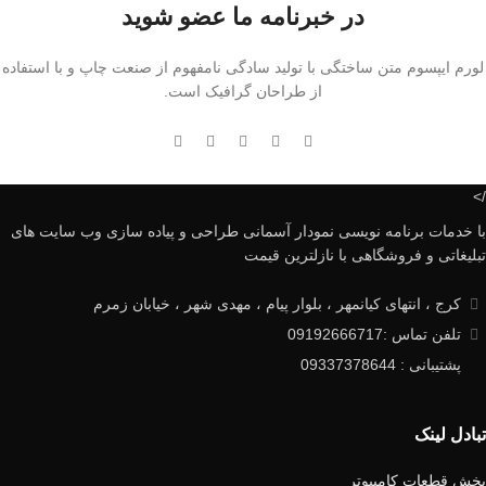
در خبرنامه ما عضو شوید
لورم ایپسوم متن ساختگی با تولید سادگی نامفهوم از صنعت چاپ و با استفاده
از طراحان گرافیک است.
/>
با خدمات برنامه نویسی نمودار آسمانی طراحی و پیاده سازی وب سایت های
تبلیغاتی و فروشگاهی با نازلترین قیمت
کرج ، انتهای کیانمهر ، بلوار پیام ، مهدی شهر ، خیابان زمرم
تلفن تماس :09192666717
پشتیبانی : 09337378644
تبادل لینک
پخش قطعات کامپیوتر