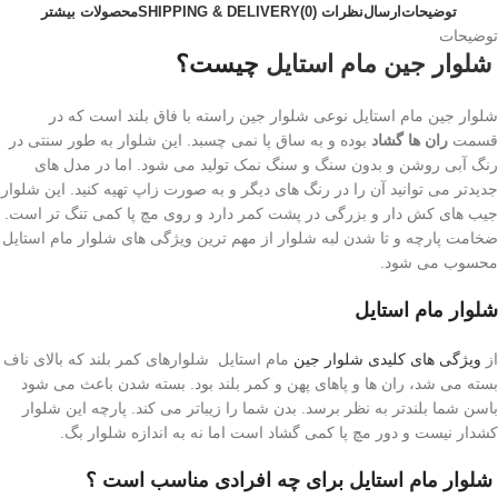
توضیحات
ارسال
نظرات (0)
SHIPPING & DELIVERY
محصولات بیشتر
توضیحات
شلوار جین
مام استایل
چیست؟
شلوار جین مام استایل
نوعی شلوار جین راسته با فاق بلند است که در
قسمت
ران ها گشاد
بوده و به ساق پا نمی چسبد. این شلوار به طور سنتی در
رنگ آبی روشن و بدون سنگ و سنگ نمک تولید می شود. اما در مدل های
جدیدتر می توانید آن را در رنگ های دیگر و به صورت زاپ تهیه کنید. این شلوار
جیب های کش دار و بزرگی در پشت کمر دارد و روی مچ پا کمی تنگ تر است.
ضخامت پارچه و تا شدن لبه شلوار از مهم ترین ویژگی های شلوار مام استایل
محسوب می شود.
شلوار
مام استایل
از
ویژگی های کلیدی شلوار جین
مام استایل شلوارهای کمر بلند که بالای ناف
بسته می شد، ران ها و پاهای پهن و کمر بلند بود. بسته شدن باعث می شود
باسن شما بلندتر به نظر برسد. بدن شما را زیباتر می کند. پارچه این شلوار
کشدار نیست و دور مچ پا کمی گشاد است اما نه به اندازه شلوار بگ.
شلوار
مام استایل برای چه افرادی مناسب است
؟