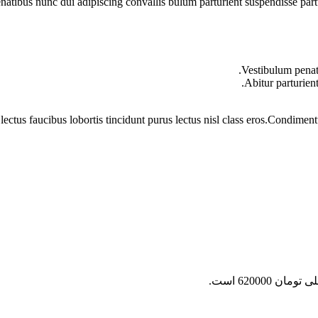
ibus nunc dui adipiscing convallis bulum parturient suspendisse partur
Vestibulum penati
Abitur parturien
lectus faucibus lobortis tincidunt purus lectus nisl class eros.Condime
ان 620000 است.