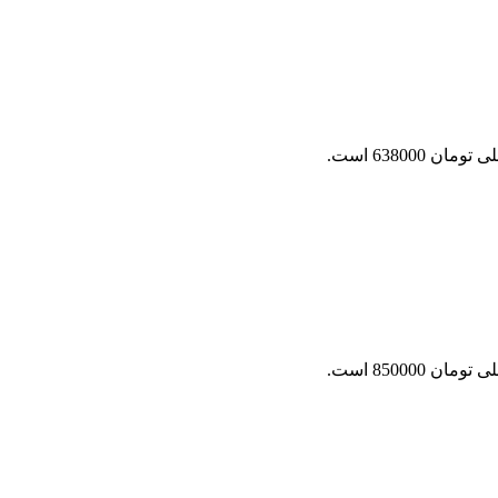
ان 638000 است.
ان 850000 است.