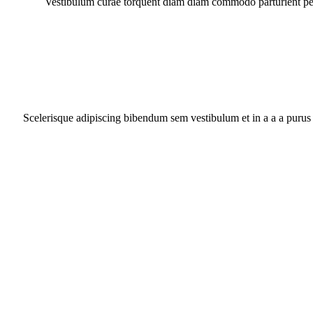
Vestibulum curae torquent diam diam commodo parturient penat
Scelerisque adipiscing bibendum sem vestibulum et in a a a purus 