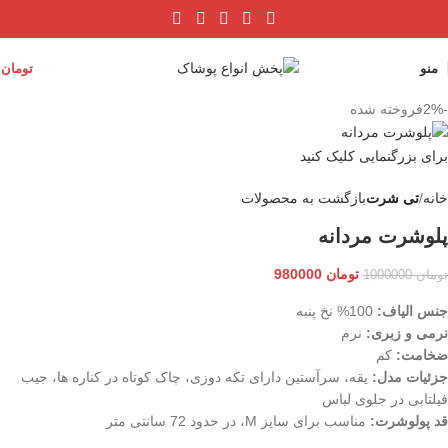
منو
تومان
0
-2%
فروخته شده
برای بزرگنمایی کلیک کنید
خانه
تی شرت
بازگشت به محصولات
پلوشرت مردانه
تومان
980000
تومان
1000000
جنس الیاف:
100% نخ پنبه
نرمی و زبری:
نرم
ضخامت:
کم
جزئیات مدل:
یقه، سرآستین دارای تکه دوزی، چاک کوتاه در کناره ها، جیب
فیلتابی در جلوی لباس
قد پولوشرت:
مناسب برای سایز M، در حدود 72 سانتی متر