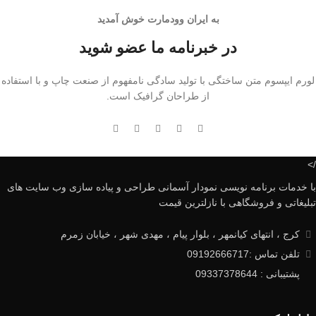
به ایران وودمارت خوش آمدید
در خبرنامه ما عضو شوید
لورم ایپسوم متن ساختگی با تولید سادگی نامفهوم از صنعت چاپ و با استفاده
از طراحان گرافیک است.
/>
با خدمات برنامه نویسی نمودار آسمانی طراحی و پیاده سازی وب سایت های
تبلیغاتی و فروشگاهی با نازلترین قیمت
کرج ، انتهای کیانمهر ، بلوار پیام ، مهدی شهر ، خیابان زمرم
تلفن تماس :09192666717
پشتیبانی : 09337378644