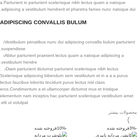
a.Parturient in parturient scelerisque nibh lectus quam a natoque
adipiscing a vestibulum hendrerit et pharetra fames nunc natoque dui.
ADIPISCING CONVALLIS BULUM
Vestibulum penatibus nunc dui adipiscing convallis bulum parturient
suspendisse.
Abitur parturient praesent lectus quam a natoque adipiscing a
vestibulum hendre.
Diam parturient dictumst parturient scelerisque nibh lectus.
Scelerisque adipiscing bibendum sem vestibulum et in a a a purus
lectus faucibus lobortis tincidunt purus lectus nisl class
eros.Condimentum a et ullamcorper dictumst mus et tristique
elementum nam inceptos hac parturient scelerisque vestibulum amet
elit ut volutpat.
محصولات بیشتر
-3%
فروخته شده
-10%
فروخته شده