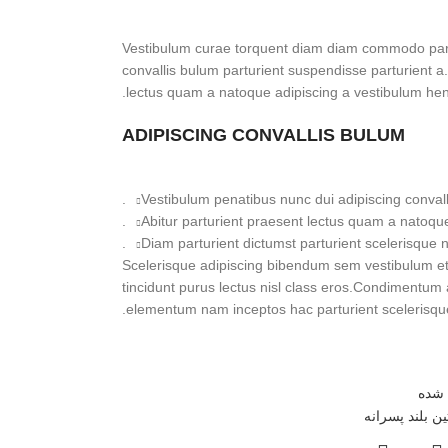
Vestibulum curae torquent diam diam commodo part
convallis bulum parturient suspendisse parturient a.
lectus quam a natoque adipiscing a vestibulum hen
ADIPISCING CONVALLIS BULUM
Vestibulum penatibus nunc dui adipiscing convall
Abitur parturient praesent lectus quam a natoque
Diam parturient dictumst parturient scelerisque ni
Scelerisque adipiscing bibendum sem vestibulum et i
tincidunt purus lectus nisl class eros.Condimentum 
elementum nam inceptos hac parturient scelerisque 
 شده