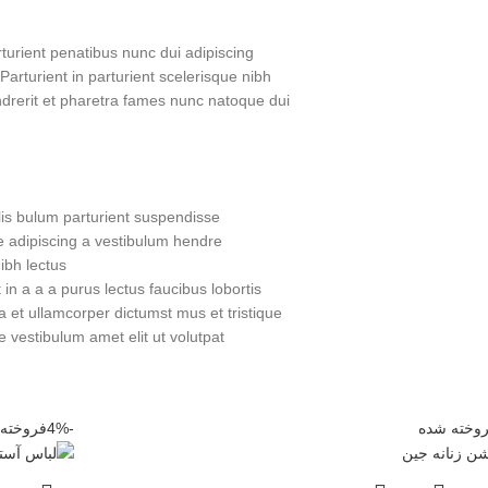
urient penatibus nunc dui adipiscing
Parturient in parturient scelerisque nibh
drerit et pharetra fames nunc natoque dui.
is bulum parturient suspendisse.
 adipiscing a vestibulum hendre.
bh lectus.
n a a a purus lectus faucibus lobortis
a et ullamcorper dictumst mus et tristique
vestibulum amet elit ut volutpat.
وخته شده
-4%
فروخته