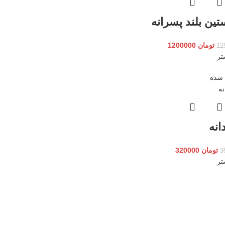
تین بلند پسرانه
تومان
1200000
تر
 شده
انه
تومان
320000
تر