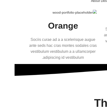
About Des
Orange
a
Sociis curae ad a a scelerisque augue
v
ante seds hac cras montes sodales cras
vestibulum vestibulum a a ullamcorper
adipiscing id vestibulum.
Th