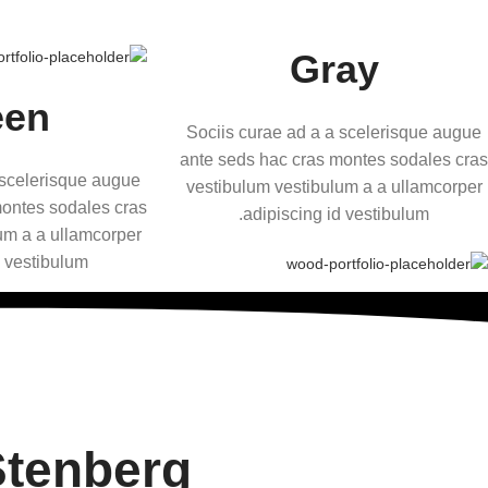
Gray
een
Sociis curae ad a a scelerisque augue
ante seds hac cras montes sodales cras
 scelerisque augue
vestibulum vestibulum a a ullamcorper
montes sodales cras
adipiscing id vestibulum.
um a a ullamcorper
 vestibulum.
Stenberg