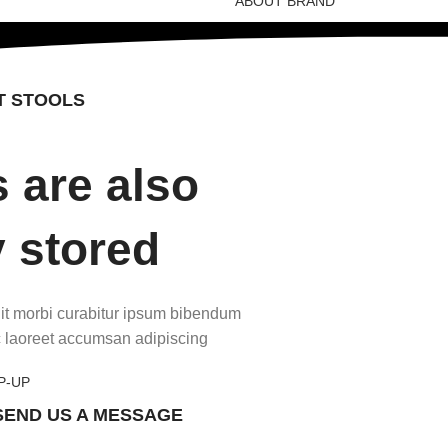
ABOUT BRAND
T STOOLS
s are also
 stored.
it morbi curabitur ipsum bibendum
c laoreet accumsan adipiscing.
P-UP
SEND US A MESSAGE