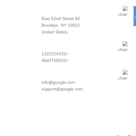
ن
50 East 52nd Street
Brooklyn, NY 10022
United States
+1322224332
+4643758533
info@google.com
support@google.com
Do you have questions about how we can
help your company? Send us an email and
we’ll get in touch shortly.