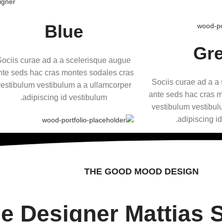
igner
Blue
Gr
Sociis curae ad a a scelerisque augue
nte seds hac cras montes sodales cras
Sociis curae ad a a
estibulum vestibulum a a ullamcorper
ante seds hac cras 
adipiscing id vestibulum.
vestibulum vestibul
adipiscing id
THE GOOD MOOD DESIGN
e Designer Mattias 