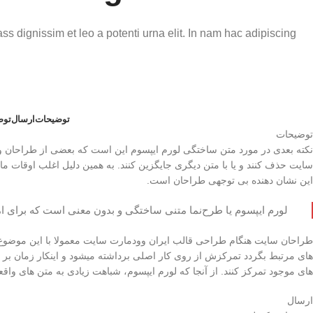
ss dignissim et leo a potenti urna elit. In nam hac adipiscing
توضیحات
ارسال
توض
توضیحات
نکته بعدی در مورد متن ساختگی لورم ایپسوم این است که بعضی از طراحان وبس
سایت حذف کنند و یا با متن دیگری جایگزین کنند. به همین دلیل اغلب اوقات م
این نشان دهنده بی توجهی طراحان است.
لورم ایپسوم یا طرح‌نما متنی ساختگی و بدون معنی است که برای ا
طراحان سایت هنگام طراحی قالب ایران وودمارت سایت معمولا با این موضوع ر
های مرتبط بگردد تمرکزش از روی کار اصلی برداشته میشود و اینکار زمان بر خ
های موجود تمرکز کنند. از آنجا که لورم ایپسوم، شباهت زیادی به متن های واقعی
ارسال